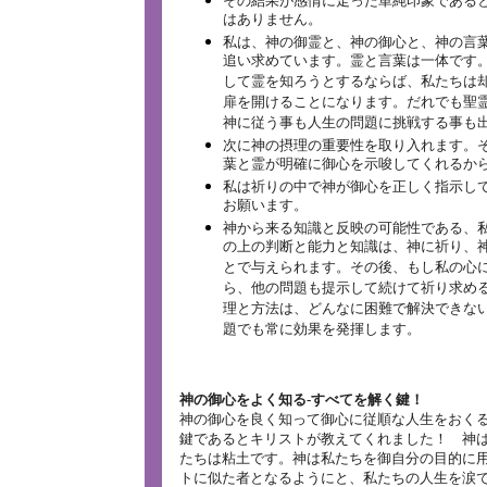
その結果が感情に走った単純印象である
はありません。
私は、神の御霊と、神の御心と、神の言
追い求めています。霊と言葉は一体です
して霊を知ろうとするならば、私たちは
扉を開けることになります。だれでも聖
神に従う事も人生の問題に挑戦する事も
次に神の摂理の重要性を取り入れます。
葉と霊が明確に御心を示唆してくれるか
私は祈りの中で神が御心を正しく指示し
お願います。
神から来る知識と反映の可能性である、
の上の判断と能力と知識は、神に祈り、
とで与えられます。その後、もし私の心
ら、他の問題も提示して続けて祈り求め
理と方法は、どんなに困難で解決できな
題でも常に効果を発揮します。
神の御心をよく知る‐すべてを解く鍵！
神の御心を良く知って御心に従順な人生をおく
鍵であるとキリストが教えてくれました！ 神
たちは粘土です。神は私たちを御自分の目的に
トに似た者となるようにと、私たちの人生を涙