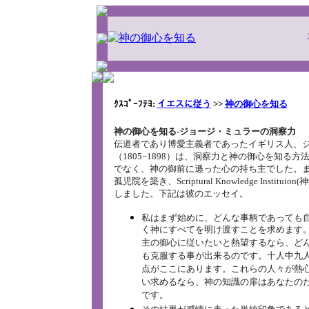
ｸｽｺﾟｰﾌﾃﾖ:
イエスに従う
>>
神の御心を知る
神の御心を知る‐ジョージ・ミュラーの洞察力
伝道者であり博愛主義者であったイギリス人、
（1805−1898）は、洞察力と神の御心を知る
でなく、神の御前に遜った心の持ち主でした。
孤児院を築き、Scriptural Knowledge Institu
しました。下記は彼のエッセイ。
私はまず始めに、どんな事柄であっても
く神にすべてを明け渡すことを求めます
主の御心に従いたいと熱望するなら、ど
も克服する事が出来るのです。十人中九
点がここにあります。これらの人々が熱
い求めるなら、神の知識の扉はあなたの
です。