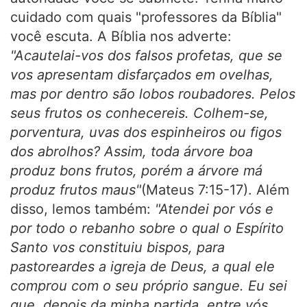
cuidado com quais "professores da Bíblia"
você escuta. A Bíblia nos adverte:
"Acautelai-vos dos falsos profetas, que se
vos apresentam disfarçados em ovelhas,
mas por dentro são lobos roubadores. Pelos
seus frutos os conhecereis. Colhem-se,
porventura, uvas dos espinheiros ou figos
dos abrolhos? Assim, toda árvore boa
produz bons frutos, porém a árvore má
produz frutos maus"
(Mateus 7:15-17). Além
disso, lemos também:
"Atendei por vós e
por todo o rebanho sobre o qual o Espírito
Santo vos constituiu bispos, para
pastoreardes a igreja de Deus, a qual ele
comprou com o seu próprio sangue. Eu sei
que, depois da minha partida, entre vós