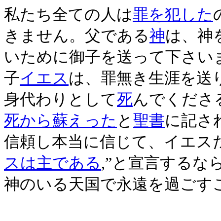
私たち全ての人は
罪を犯した
きません。父である
神
は、神
いために御子を送って下さい
子
イエス
は、罪無き生涯を送
身代わりとして
死
んでくださ
死から蘇えった
と
聖書
に記さ
信頼し本当に信じて、イエス
スは主である
,”と宣言するな
神のいる天国で永遠を過ごす